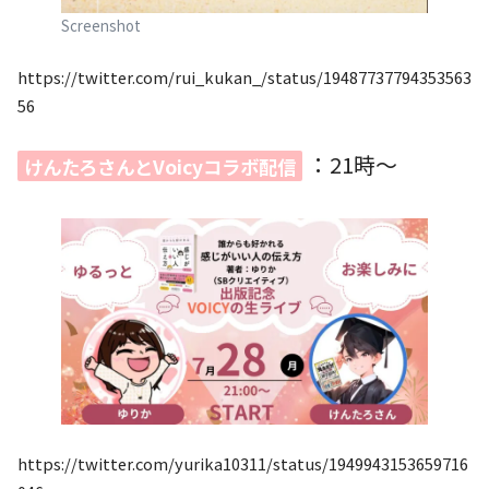
Screenshot
https://twitter.com/rui_kukan_/status/19487737794353563
56
：21時〜
けんたろさんとVoicyコラボ配信
https://twitter.com/yurika10311/status/1949943153659716