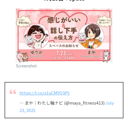
Screenshot
https://t.co/x1uCMYQ3Pt
— まや｜わたし軸ナビ (@maya_fitness413)
July
23, 2025